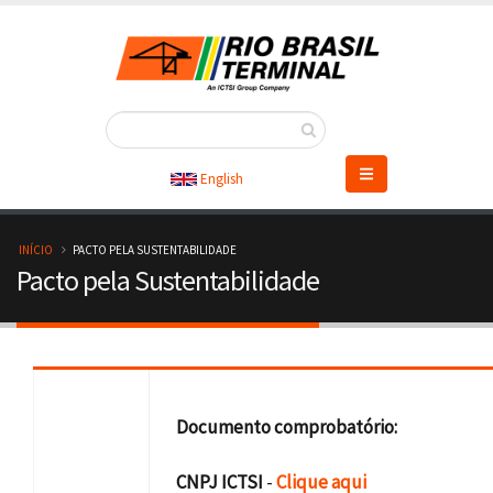
Pular
para
o
conteúdo
principal
English
T
INÍCIO
PACTO PELA SUSTENTABILIDADE
Pacto pela Sustentabilidade
r
i
l
h
Documento comprobatório:
a
CNPJ ICTSI
-
Clique aqui