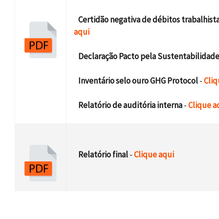
d
Certidão negativa de débitos trabalhist
e
aqui
n
Declaração Pacto pela Sustentabilidad
a
Inventário selo ouro GHG Protocol
-
Cliq
v
Relatório de auditória interna
-
Clique a
e
g
a
Relatório final
-
Clique aqui
ç
ã
o